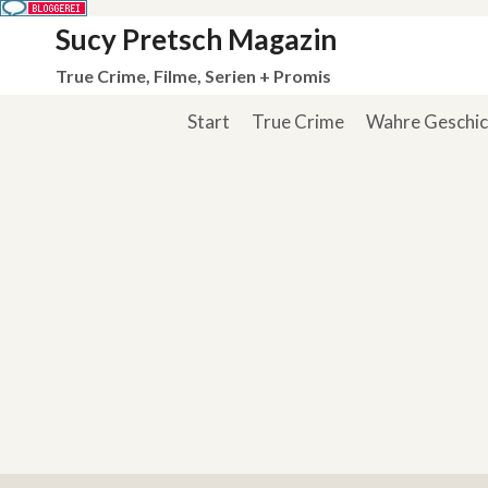
Zum
Sucy Pretsch Magazin
Inhalt
True Crime, Filme, Serien + Promis
springen
Start
True Crime
Wahre Geschi