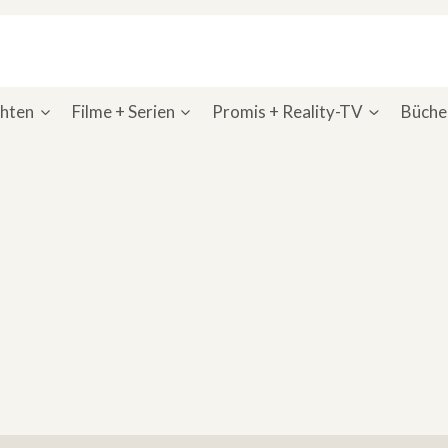
chten
Filme + Serien
Promis + Reality-TV
Bücher