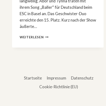
langweilig. Abor und Tynna traten mit
ihrem Song „Baller“ für Deutschland beim
ESC in Basel an. Das Geschwister-Duo
erreichte den 15. Platz. Kurz nach der Show
äußerte…
ÖSTERREICH
WEITERLESEN
GEWINNT
ESC
–
STEFAN
RAAB
ÄUSSERT S
ICH
Startseite
Impressum
Datenschutz
Cookie-Richtlinie (EU)