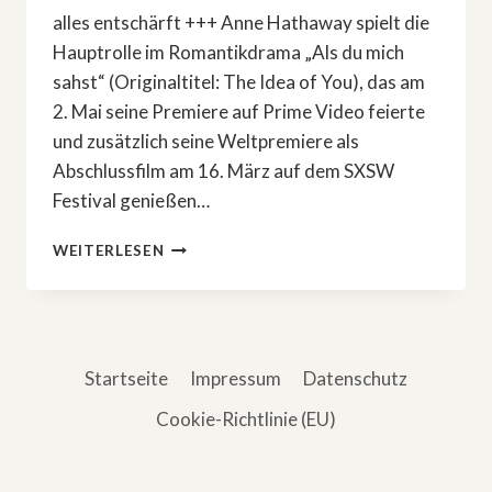
alles entschärft +++ Anne Hathaway spielt die
Hauptrolle im Romantikdrama „Als du mich
sahst“ (Originaltitel: The Idea of You), das am
2. Mai seine Premiere auf Prime Video feierte
und zusätzlich seine Weltpremiere als
Abschlussfilm am 16. März auf dem SXSW
Festival genießen…
KEIN
WEITERLESEN
HARRY
STYLES
IN
»ALS
DU
Startseite
Impressum
Datenschutz
MICH
SAHST«
Cookie-Richtlinie (EU)