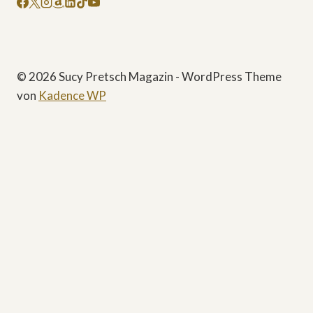
© 2026 Sucy Pretsch Magazin - WordPress Theme
von
Kadence WP
Start
True Crime
Untermenü
Wahre Geschichten
umschalten
Schicksale + Katastrophen
Untermenü
Filme + Serien
umschalten
Dokumentationen
Kritiken + Empfehlungen