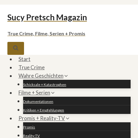
Zum
Sucy Pretsch Magazin
Inhalt
springen
True Crime, Filme, Serien + Promis
Start
True Crime
Wahre Geschichten
Schicksale + Katastrophen
Filme + Serien
Dokumentationen
Kritiken + Empfehlungen
Promis + Reality-TV
Promis
Reality-TV