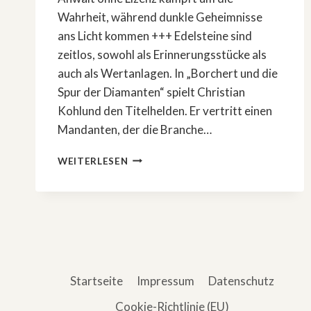
Wahrheit, während dunkle Geheimnisse
ans Licht kommen +++ Edelsteine sind
zeitlos, sowohl als Erinnerungsstücke als
auch als Wertanlagen. In „Borchert und die
Spur der Diamanten“ spielt Christian
Kohlund den Titelhelden. Er vertritt einen
Mandanten, der die Branche…
»DER
WEITERLESEN
ZÜRICH-
KRIMI:
BORCHERT
UND
DIE
SPUR
DER
DIAMANTEN«
Startseite
Impressum
Datenschutz
Cookie-Richtlinie (EU)