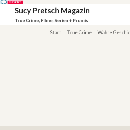
Zum
Sucy Pretsch Magazin
Inhalt
True Crime, Filme, Serien + Promis
springen
Start
True Crime
Wahre Geschi