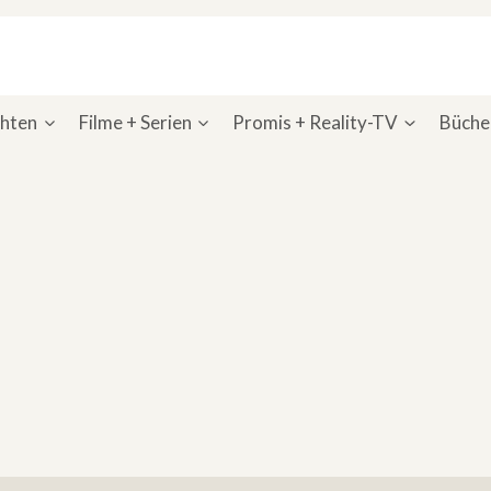
chten
Filme + Serien
Promis + Reality-TV
Bücher