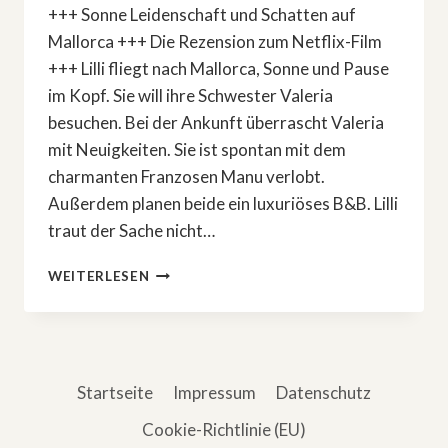
+++ Sonne Leidenschaft und Schatten auf
Mallorca +++ Die Rezension zum Netflix-Film
+++ Lilli fliegt nach Mallorca, Sonne und Pause
im Kopf. Sie will ihre Schwester Valeria
besuchen. Bei der Ankunft überrascht Valeria
mit Neuigkeiten. Sie ist spontan mit dem
charmanten Franzosen Manu verlobt.
Außerdem planen beide ein luxuriöses B&B. Lilli
traut der Sache nicht…
»FALL
WEITERLESEN
FOR
ME«
–
SONNE,
SINNLICHKEIT
Startseite
Impressum
Datenschutz
UND
GEFAHR
Cookie-Richtlinie (EU)
AUF