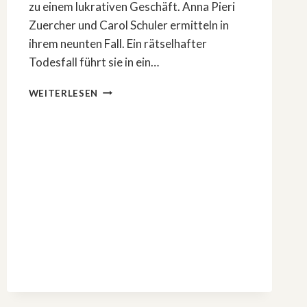
zu einem lukrativen Geschäft. Anna Pieri
Zuercher und Carol Schuler ermitteln in
ihrem neunten Fall. Ein rätselhafter
Todesfall führt sie in ein…
ZÜRICHER
WEITERLESEN
TATORT:
»RAPUNZEL«