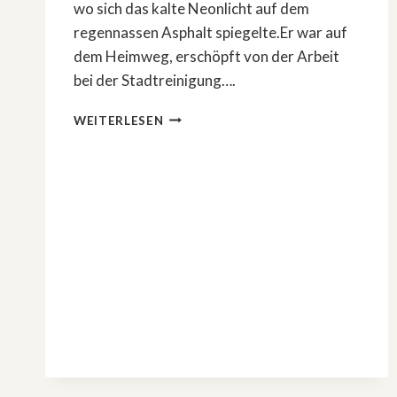
wo sich das kalte Neonlicht auf dem
regennassen Asphalt spiegelte.Er war auf
dem Heimweg, erschöpft von der Arbeit
bei der Stadtreinigung….
DAS
WEITERLESEN
BÖSE,
DAS
ER
NIE
WOLLTE