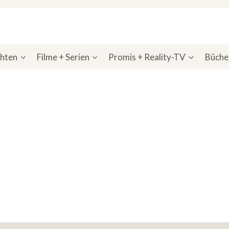
chten
Filme + Serien
Promis + Reality-TV
Bücher