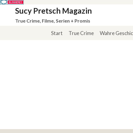
Zum
Sucy Pretsch Magazin
Inhalt
True Crime, Filme, Serien + Promis
springen
Start
True Crime
Wahre Geschi