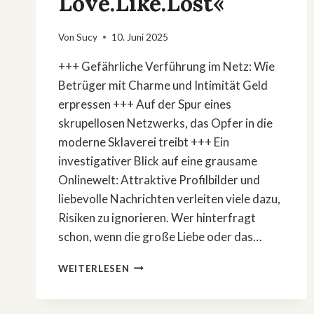
Love.Like.Lost«
Von
Sucy
10. Juni 2025
+++ Gefährliche Verführung im Netz: Wie
Betrüger mit Charme und Intimität Geld
erpressen +++ Auf der Spur eines
skrupellosen Netzwerks, das Opfer in die
moderne Sklaverei treibt +++ Ein
investigativer Blick auf eine grausame
Onlinewelt: Attraktive Profilbilder und
liebevolle Nachrichten verleiten viele dazu,
Risiken zu ignorieren. Wer hinterfragt
schon, wenn die große Liebe oder das…
»IM
WEITERLESEN
INNEREN
DER
CYBERMAFIA