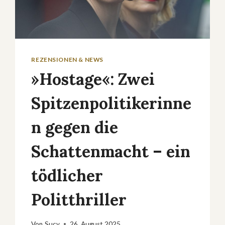
REZENSIONEN & NEWS
»Hostage«: Zwei
Spitzenpolitikerinne
n gegen die
Schattenmacht – ein
tödlicher
Politthriller
Von
Sucy
26. August 2025