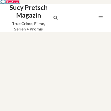
Sucy Pretsch
Zum
Inhalt
Magazin
springen
True Crime, Filme,
Serien + Promis