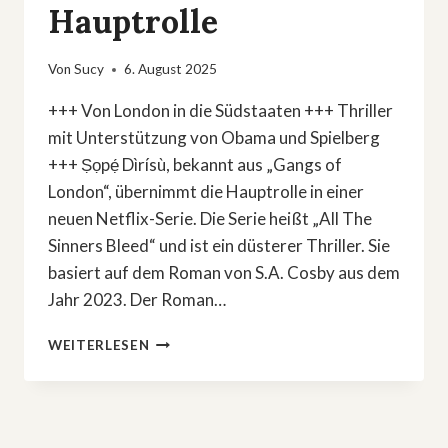
Hauptrolle
Von
Sucy
6. August 2025
+++ Von London in die Südstaaten +++ Thriller
mit Unterstützung von Obama und Spielberg
+++ Ṣọpẹ́ Dìrísù, bekannt aus „Gangs of
London“, übernimmt die Hauptrolle in einer
neuen Netflix-Serie. Die Serie heißt „All The
Sinners Bleed“ und ist ein düsterer Thriller. Sie
basiert auf dem Roman von S.A. Cosby aus dem
Jahr 2023. Der Roman…
NEUE
WEITERLESEN
NETFLIX-
SERIE
VON
OBAMA
PRODUZIERT: