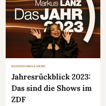
»GUSTAVE
EIFFEL:
DER
MANN,
DER
DEN
EIFFELTURM
ERFAND«
REZENSIONEN & NEWS
Jahresrückblick 2023:
Das sind die Shows im
ZDF