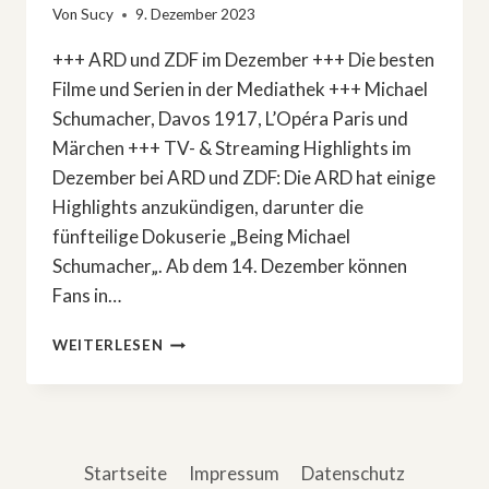
Von
Sucy
9. Dezember 2023
+++ ARD und ZDF im Dezember +++ Die besten
Filme und Serien in der Mediathek +++ Michael
Schumacher, Davos 1917, L’Opéra Paris und
Märchen +++ TV- & Streaming Highlights im
Dezember bei ARD und ZDF: Die ARD hat einige
Highlights anzukündigen, darunter die
fünfteilige Dokuserie „Being Michael
Schumacher„. Ab dem 14. Dezember können
Fans in…
TV-
WEITERLESEN
&
STREAMING
HIGHLIGHTS
IM
DEZEMBER
Startseite
Impressum
Datenschutz
BEI