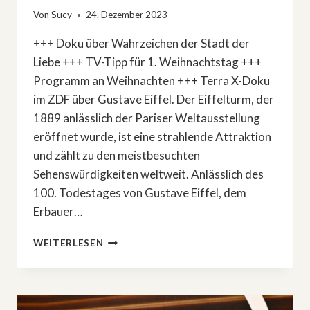
Von
Sucy
24. Dezember 2023
+++ Doku über Wahrzeichen der Stadt der
Liebe +++ TV-Tipp für 1. Weihnachtstag +++
Programm an Weihnachten +++ Terra X-Doku
im ZDF über Gustave Eiffel. Der Eiffelturm, der
1889 anlässlich der Pariser Weltausstellung
eröffnet wurde, ist eine strahlende Attraktion
und zählt zu den meistbesuchten
Sehenswürdigkeiten weltweit. Anlässlich des
100. Todestages von Gustave Eiffel, dem
Erbauer…
TERRA
WEITERLESEN
X-
DOKU
IM
ZDF: