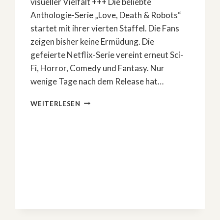
visueller Vielfalt +++ Die beliebte
Anthologie-Serie „Love, Death & Robots“
startet mit ihrer vierten Staffel. Die Fans
zeigen bisher keine Ermüdung. Die
gefeierte Netflix-Serie vereint erneut Sci-
Fi, Horror, Comedy und Fantasy. Nur
wenige Tage nach dem Release hat…
»LOVE,
WEITERLESEN
DEATH
&
ROBOTS«:
STAFFEL
4
BEGEISTERT
DIE
FANS