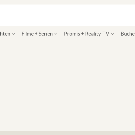
chten
Filme + Serien
Promis + Reality-TV
Bücher