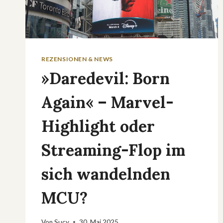
REZENSIONEN & NEWS
»Daredevil: Born
Again« – Marvel-
Highlight oder
Streaming-Flop im
sich wandelnden
MCU?
Von
Sucy
30. Mai 2025