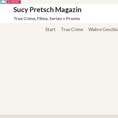
Zum
Sucy Pretsch Magazin
Inhalt
True Crime, Filme, Serien + Promis
springen
Start
True Crime
Wahre Geschi