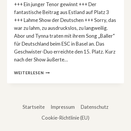
+++ Ein junger Tenor gewinnt +++ Der
fantastische Beitrag aus Estland auf Platz 3
+++ Lahme Show der Deutschen +++ Sorry, das
war zu lahm, zu ausdruckslos, zu langweilig.
Abor und Tynna traten mit ihrem Song „Baller“
für Deutschland beim ESC in Basel an. Das
Geschwister-Duo erreichte den 15. Platz. Kurz
nach der Show äußerte…
ÖSTERREICH
WEITERLESEN
GEWINNT
ESC
–
STEFAN
RAAB
Startseite
Impressum
Datenschutz
ÄUSSERT S
ICH
Cookie-Richtlinie (EU)