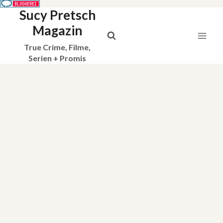
Sucy Pretsch
Zum
Inhalt
Magazin
springen
True Crime, Filme,
Serien + Promis