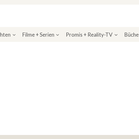
chten
Filme + Serien
Promis + Reality-TV
Bücher