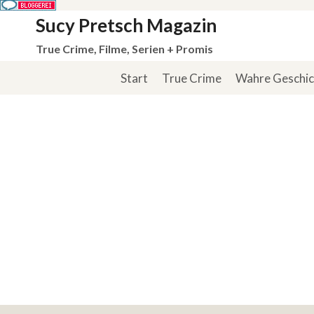
Zum
Sucy Pretsch Magazin
Inhalt
True Crime, Filme, Serien + Promis
springen
Start
True Crime
Wahre Geschi