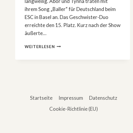
langweilig. Abor und Tynna traten mit
ihrem Song „Baller“ für Deutschland beim
ESC in Basel an. Das Geschwister-Duo
erreichte den 15. Platz. Kurz nach der Show
äußerte…
ÖSTERREICH
WEITERLESEN
GEWINNT
ESC
–
STEFAN
RAAB
ÄUSSERT S
ICH
Startseite
Impressum
Datenschutz
Cookie-Richtlinie (EU)