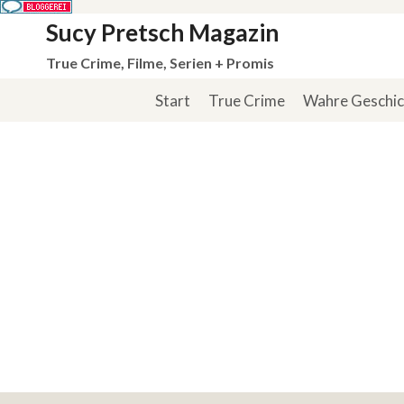
Zum
Sucy Pretsch Magazin
Inhalt
True Crime, Filme, Serien + Promis
springen
Start
True Crime
Wahre Geschi