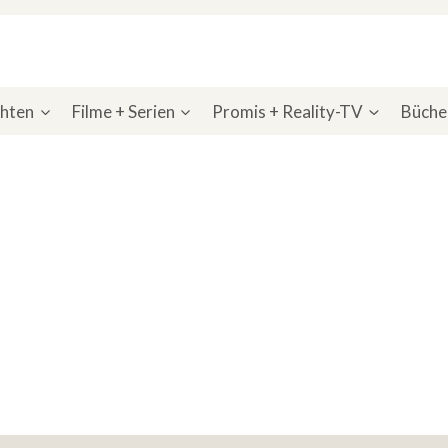
chten
Filme + Serien
Promis + Reality-TV
Bücher