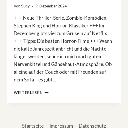
Von
Sucy
9. Dezember 2024
+++ Neue Thriller-Serie, Zombie-Komödien,
Stephen King und Horror-Klassiker +++ Im
Dezember gibts viel zum Gruseln auf Netflix
+++ Tipps: Die besten Horror-Filme +++ Wenn
die kalte Jahreszeit anbricht und die Nächte
länger werden, sehne ich mich nach gutem
Nervenkitzel und Gänsehaut-Atmosphäre. Ob
alleine auf der Couch oder mit Freunden auf
dem Sofa – es gibt…
DIE
WEITERLESEN
BESTEN
HORRORFILME
UND
THRILLER
AUF
Startseite
Impressum
Datenschutz
NETFLIX