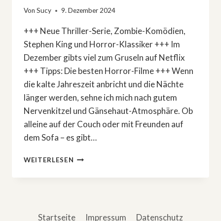
Von
Sucy
9. Dezember 2024
+++ Neue Thriller-Serie, Zombie-Komödien,
Stephen King und Horror-Klassiker +++ Im
Dezember gibts viel zum Gruseln auf Netflix
+++ Tipps: Die besten Horror-Filme +++ Wenn
die kalte Jahreszeit anbricht und die Nächte
länger werden, sehne ich mich nach gutem
Nervenkitzel und Gänsehaut-Atmosphäre. Ob
alleine auf der Couch oder mit Freunden auf
dem Sofa – es gibt…
DIE
WEITERLESEN
BESTEN
HORRORFILME
UND
THRILLER
AUF
Startseite
Impressum
Datenschutz
NETFLIX