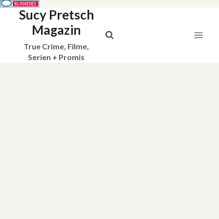
Sucy Pretsch
Zum
Inhalt
Magazin
springen
True Crime, Filme,
Serien + Promis