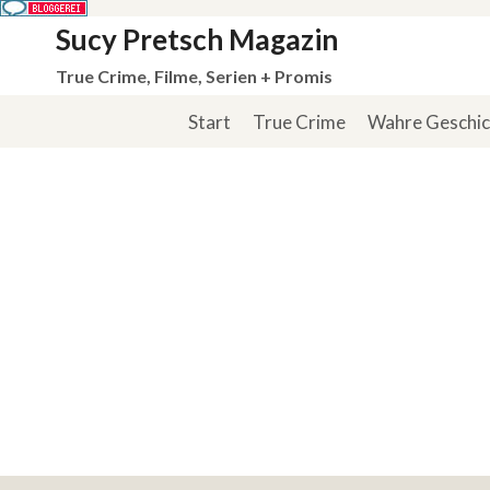
Zum
Sucy Pretsch Magazin
Inhalt
True Crime, Filme, Serien + Promis
springen
Start
True Crime
Wahre Geschi