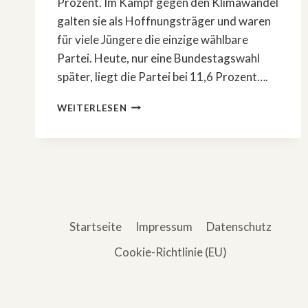
Prozent. Im Kampf gegen den Klimawandel
galten sie als Hoffnungsträger und waren
für viele Jüngere die einzige wählbare
Partei. Heute, nur eine Bundestagswahl
später, liegt die Partei bei 11,6 Prozent….
»FRONTAL«-
WEITERLESEN
DOKUSERIE
ÜBER
AUFSTIEG
UND
KRISE
DER
GRÜNEN
Startseite
Impressum
Datenschutz
Cookie-Richtlinie (EU)