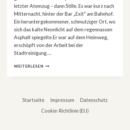
letzter Atemzug – dann Stille. Es war kurz nach
Mitternacht, hinter der Bar „Exit“ am Bahnhof.
Ein heruntergekommener, schmutziger Ort, wo
sich das kalte Neonlicht auf dem regennassen
Asphalt spiegelte.Er war auf dem Heimweg,
erschöpft von der Arbeit bei der
Stadtreinigung….
DAS
WEITERLESEN
BÖSE,
DAS
ER
NIE
WOLLTE
Startseite
Impressum
Datenschutz
Cookie-Richtlinie (EU)