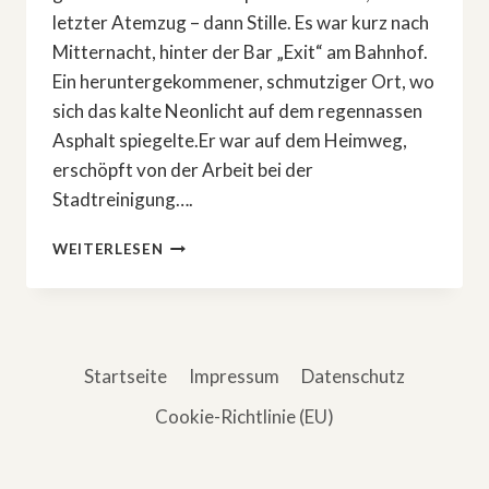
letzter Atemzug – dann Stille. Es war kurz nach
Mitternacht, hinter der Bar „Exit“ am Bahnhof.
Ein heruntergekommener, schmutziger Ort, wo
sich das kalte Neonlicht auf dem regennassen
Asphalt spiegelte.Er war auf dem Heimweg,
erschöpft von der Arbeit bei der
Stadtreinigung….
DAS
WEITERLESEN
BÖSE,
DAS
ER
NIE
WOLLTE
Startseite
Impressum
Datenschutz
Cookie-Richtlinie (EU)