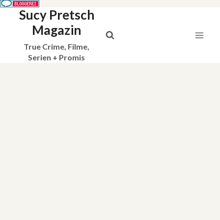
Sucy Pretsch
Zum
Inhalt
Magazin
springen
True Crime, Filme,
Serien + Promis