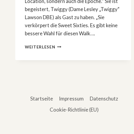
Location, sondern auch die Epoche.“ Sie ist
begeistert, Twiggy (Dame Lesley „Twiggy“
Lawson DBE) als Gast zu haben. „Sie
verkörpert die Sweet Sixties. Es gibt keine
bessere Wahl für diesen Walk….
#GNTM:
WEITERLESEN
TWIGGY
KOMMT
ALS
COACH
ZU
HEIDI
KLUM
Startseite
Impressum
Datenschutz
Cookie-Richtlinie (EU)