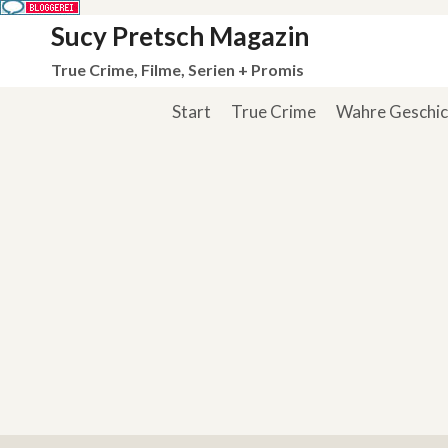
Zum
Sucy Pretsch Magazin
Inhalt
True Crime, Filme, Serien + Promis
springen
Start
True Crime
Wahre Geschi