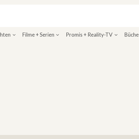
chten
Filme + Serien
Promis + Reality-TV
Bücher