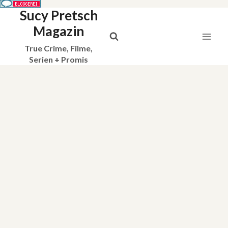
Sucy Pretsch
Zum
Inhalt
Magazin
springen
True Crime, Filme,
Serien + Promis