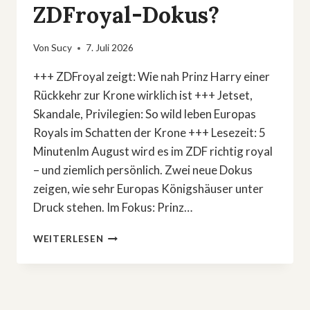
ZDFroyal-Dokus?
Von
Sucy
7. Juli 2026
+++ ZDFroyal zeigt: Wie nah Prinz Harry einer
Rückkehr zur Krone wirklich ist +++ Jetset,
Skandale, Privilegien: So wild leben Europas
Royals im Schatten der Krone +++ Lesezeit: 5
MinutenIm August wird es im ZDF richtig royal
– und ziemlich persönlich. Zwei neue Dokus
zeigen, wie sehr Europas Königshäuser unter
Druck stehen. Im Fokus: Prinz…
PRINZ
WEITERLESEN
HARRYS
COMEBACK
&
JETSET-
SKANDALE: