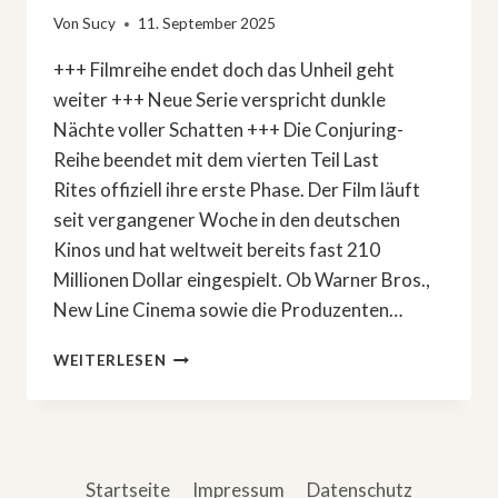
Von
Sucy
11. September 2025
+++ Filmreihe endet doch das Unheil geht
weiter +++ Neue Serie verspricht dunkle
Nächte voller Schatten +++ Die Conjuring-
Reihe beendet mit dem vierten Teil Last
Rites offiziell ihre erste Phase. Der Film läuft
seit vergangener Woche in den deutschen
Kinos und hat weltweit bereits fast 210
Millionen Dollar eingespielt. Ob Warner Bros.,
New Line Cinema sowie die Produzenten…
HORROR-
WEITERLESEN
NEWS:
»CONJURING«-
SERIE
FINDET
AUTOREN
Startseite
Impressum
Datenschutz
UND