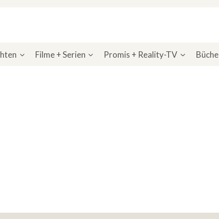
chten
Filme + Serien
Promis + Reality-TV
Bücher