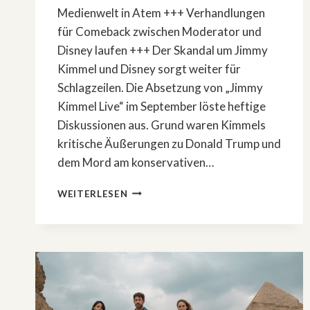
Medienwelt in Atem +++ Verhandlungen
für Comeback zwischen Moderator und
Disney laufen +++ Der Skandal um Jimmy
Kimmel und Disney sorgt weiter für
Schlagzeilen. Die Absetzung von „Jimmy
Kimmel Live“ im September löste heftige
Diskussionen aus. Grund waren Kimmels
kritische Äußerungen zu Donald Trump und
dem Mord am konservativen…
JIMMY
WEITERLESEN
KIMMEL
UND
DISNEY
VERHANDELN
ÜBER
RÜCKKEHR
NACH
KONTROVERSER