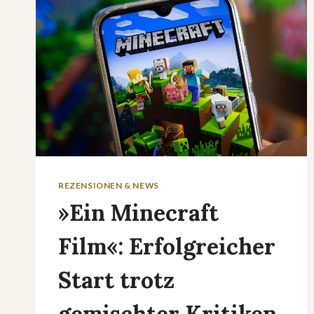
&
NATALIE
PORTMAN
–
EINE
KRITIK
REZENSIONEN & NEWS
»Ein Minecraft
Film«: Erfolgreicher
Start trotz
gemischter Kritiken