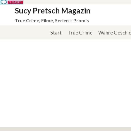
Zum
Sucy Pretsch Magazin
Inhalt
True Crime, Filme, Serien + Promis
springen
Start
True Crime
Wahre Geschi