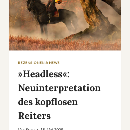
REZENSIONEN & NEWS
»Headless«:
Neuinterpretation
des kopflosen
Reiters
Von
Sucy
18. Mai 2025