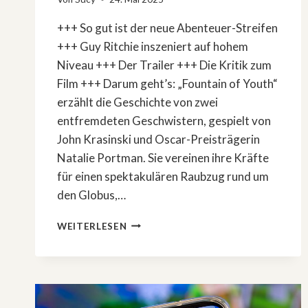
+++ So gut ist der neue Abenteuer-Streifen
+++ Guy Ritchie inszeniert auf hohem
Niveau +++ Der Trailer +++ Die Kritik zum
Film +++ Darum geht’s: „Fountain of Youth“
erzählt die Geschichte von zwei
entfremdeten Geschwistern, gespielt von
John Krasinski und Oscar-Preisträgerin
Natalie Portman. Sie vereinen ihre Kräfte
für einen spektakulären Raubzug rund um
den Globus,…
»FOUNTAIN
WEITERLESEN
OF
YOUTH«
MIT
JOHN
KRASINSKI