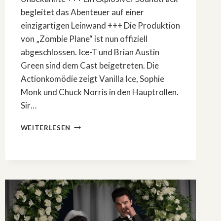
begleitet das Abenteuer auf einer
einzigartigen Leinwand +++ Die Produktion
von „Zombie Plane“ ist nun offiziell
abgeschlossen. Ice-T und Brian Austin
Green sind dem Cast beigetreten. Die
Actionkomödie zeigt Vanilla Ice, Sophie
Monk und Chuck Norris in den Hauptrollen.
Sir…
»ZOMBIE
WEITERLESEN
PLANE«:
ACTIONSTARS
DREHEN
AN
DER
GOLDKÜSTE
AUSTRALIENS