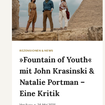
ABSETZUNG
REZENSIONEN & NEWS
»Fountain of Youth«
mit John Krasinski &
Natalie Portman –
Eine Kritik
Von
Sucy
24. Mai 2025