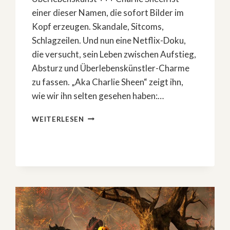
einer dieser Namen, die sofort Bilder im
Kopf erzeugen. Skandale, Sitcoms,
Schlagzeilen. Und nun eine Netflix-Doku,
die versucht, sein Leben zwischen Aufstieg,
Absturz und Überlebenskünstler-Charme
zu fassen. „Aka Charlie Sheen“ zeigt ihn,
wie wir ihn selten gesehen haben:…
NETFLIX-
WEITERLESEN
DOKU:
CHARLIE
SHEEN
ZWISCHEN
GLANZ
UND
ABGRUND