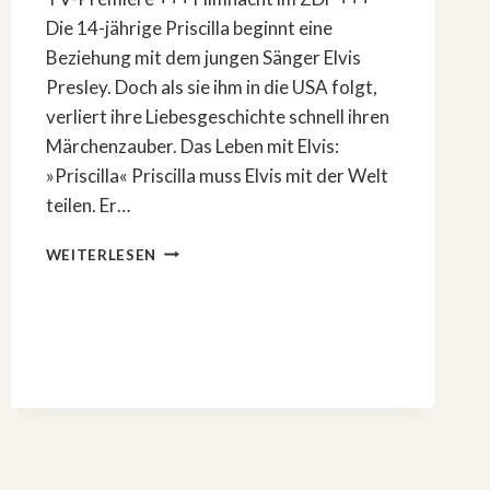
Die 14-jährige Priscilla beginnt eine
Beziehung mit dem jungen Sänger Elvis
Presley. Doch als sie ihm in die USA folgt,
verliert ihre Liebesgeschichte schnell ihren
Märchenzauber. Das Leben mit Elvis:
»Priscilla« Priscilla muss Elvis mit der Welt
teilen. Er…
DAS
WEITERLESEN
LEBEN
MIT
ELVIS:
»PRISCILLA«