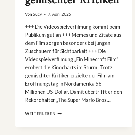
Von
Sucy
7. April 2025
+++ Die Videospielverfilmung kommt beim
Publikum gut an +++ Memes und Zitate aus
dem Film sorgen besonders bei jungen
Zuschauern für Sichtbarkeit +++ Die
Videospielverfilmung „Ein Minecraft Film“
erobert die Kinocharts im Sturm. Trotz
gemischter Kritiken erzielte der Film am
Eröffnungstag in Nordamerika 58
Millionen US-Dollar. Damit übertrifft er den
Rekordhalter „The Super Mario Bros….
»EIN
WEITERLESEN
MINECRAFT
FILM«:
ERFOLGREICHER