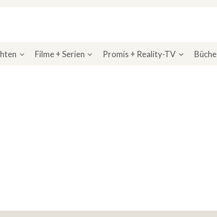
chten
Filme + Serien
Promis + Reality-TV
Bücher