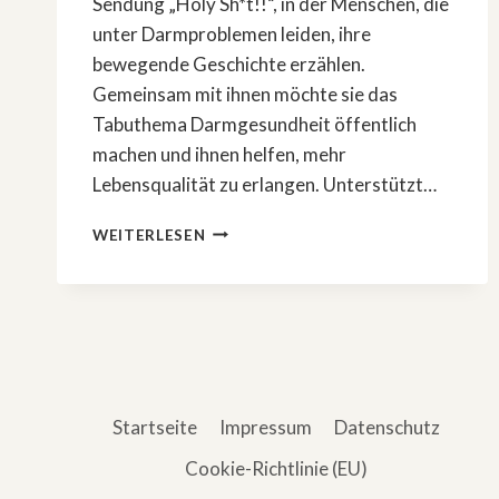
Sendung „Holy Sh*t!!“, in der Menschen, die
unter Darmproblemen leiden, ihre
bewegende Geschichte erzählen.
Gemeinsam mit ihnen möchte sie das
Tabuthema Darmgesundheit öffentlich
machen und ihnen helfen, mehr
Lebensqualität zu erlangen. Unterstützt…
»HOLY
WEITERLESEN
SH*T!!
DARMSTORYS
MIT
OLIVIA
JONES«
Startseite
Impressum
Datenschutz
Cookie-Richtlinie (EU)