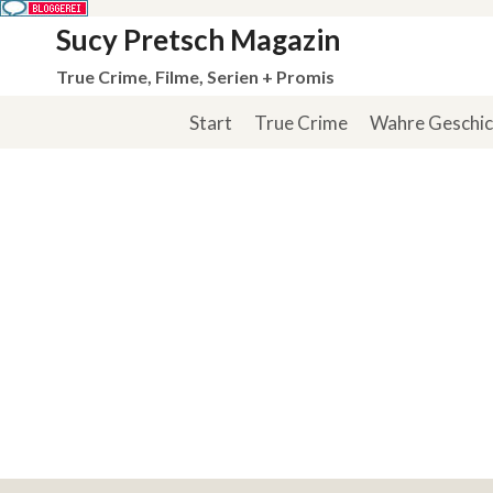
Zum
Sucy Pretsch Magazin
Inhalt
True Crime, Filme, Serien + Promis
springen
Start
True Crime
Wahre Geschi