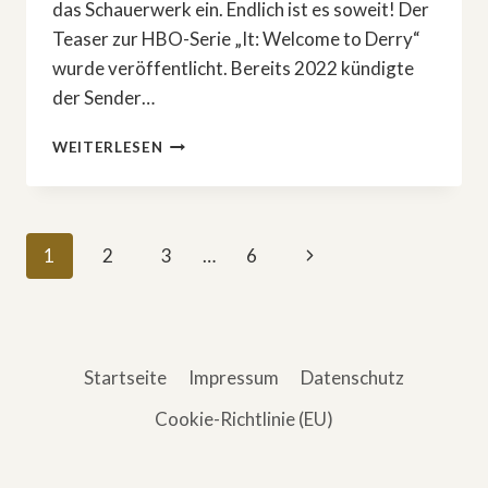
das Schauerwerk ein. Endlich ist es soweit! Der
Teaser zur HBO-Serie „It: Welcome to Derry“
wurde veröffentlicht. Bereits 2022 kündigte
der Sender…
DIE
WEITERLESEN
»ES«-
SERIE
RÜCKT
NÄHER:
Seitennavigation
Nächste
1
2
3
…
6
1.
TRAILER
Seite
DA!
Startseite
Impressum
Datenschutz
Cookie-Richtlinie (EU)