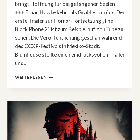
bringt Hoffnung für die gefangenen Seelen
+++ Ethan Hawke kehrt als Grabber zurück. Der
erste Trailer zur Horror-Fortsetzung „The
Black Phone 2“ ist zum Beispiel auf YouTube zu
sehen. Die Veröffentlichung geschah während
des CCXP-Festivals in Mexiko-Stadt.
Blumhouse stellte einen eindrucksvollen Trailer
und…
ETHAN
WEITERLESEN
HAWKE
BEGEISTERT
ALS
GRABBER
IN
»THE
BLACK
PHONE
2«