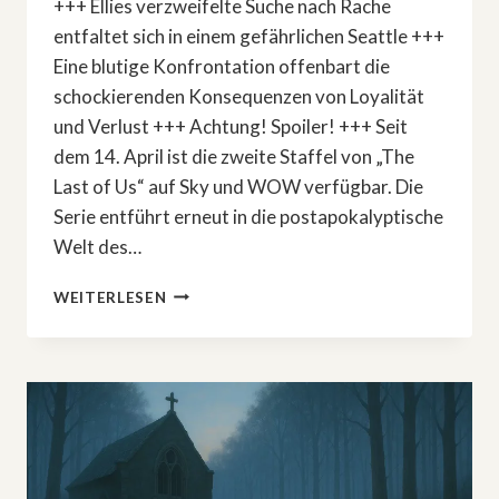
+++ Ellies verzweifelte Suche nach Rache
entfaltet sich in einem gefährlichen Seattle +++
Eine blutige Konfrontation offenbart die
schockierenden Konsequenzen von Loyalität
und Verlust +++ Achtung! Spoiler! +++ Seit
dem 14. April ist die zweite Staffel von „The
Last of Us“ auf Sky und WOW verfügbar. Die
Serie entführt erneut in die postapokalyptische
Welt des…
»THE
WEITERLESEN
LAST
OF
US«
STAFFEL
2:
DAS
ENDE
ERKLÄRT