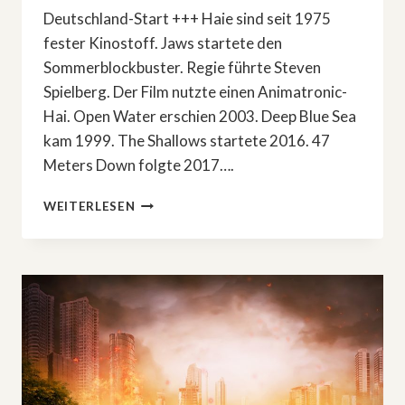
Deutschland-Start +++ Haie sind seit 1975
fester Kinostoff. Jaws startete den
Sommerblockbuster. Regie führte Steven
Spielberg. Der Film nutzte einen Animatronic-
Hai. Open Water erschien 2003. Deep Blue Sea
kam 1999. The Shallows startete 2016. 47
Meters Down folgte 2017….
HAIE
WEITERLESEN
IM
2.
WELTKRIEG:
»BEAST
OF
WAR«