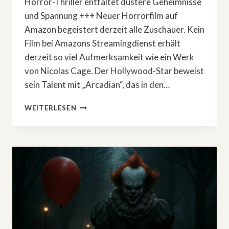
Horror-Thriller entfaltet düstere Geheimnisse
und Spannung +++ Neuer Horrorfilm auf
Amazon begeistert derzeit alle Zuschauer. Kein
Film bei Amazons Streamingdienst erhält
derzeit so viel Aufmerksamkeit wie ein Werk
von Nicolas Cage. Der Hollywood-Star beweist
sein Talent mit „Arcadian“, das in den…
NEUER
WEITERLESEN
HORRORFILM
AUF
AMAZON
BEGEISTERT
DERZEIT
ALLE
ZUSCHAUER