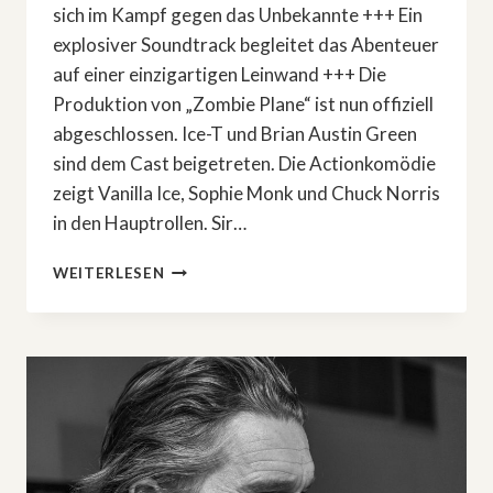
sich im Kampf gegen das Unbekannte +++ Ein
explosiver Soundtrack begleitet das Abenteuer
auf einer einzigartigen Leinwand +++ Die
Produktion von „Zombie Plane“ ist nun offiziell
abgeschlossen. Ice-T und Brian Austin Green
sind dem Cast beigetreten. Die Actionkomödie
zeigt Vanilla Ice, Sophie Monk und Chuck Norris
in den Hauptrollen. Sir…
»ZOMBIE
WEITERLESEN
PLANE«:
ACTIONSTARS
DREHEN
AN
DER
GOLDKÜSTE
AUSTRALIENS