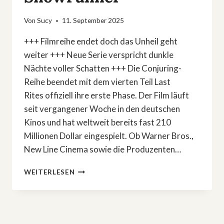
Von
Sucy
11. September 2025
+++ Filmreihe endet doch das Unheil geht
weiter +++ Neue Serie verspricht dunkle
Nächte voller Schatten +++ Die Conjuring-
Reihe beendet mit dem vierten Teil Last
Rites offiziell ihre erste Phase. Der Film läuft
seit vergangener Woche in den deutschen
Kinos und hat weltweit bereits fast 210
Millionen Dollar eingespielt. Ob Warner Bros.,
New Line Cinema sowie die Produzenten…
HORROR-
WEITERLESEN
NEWS:
»CONJURING«-
SERIE
FINDET
AUTOREN