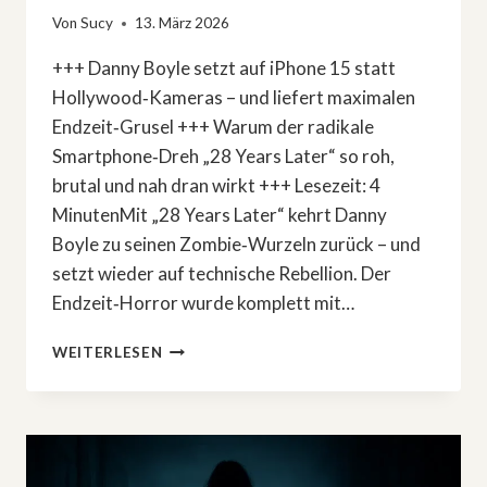
Von
Sucy
13. März 2026
+++ Danny Boyle setzt auf iPhone 15 statt
Hollywood‑Kameras – und liefert maximalen
Endzeit‑Grusel +++ Warum der radikale
Smartphone‑Dreh „28 Years Later“ so roh,
brutal und nah dran wirkt +++ Lesezeit: 4
MinutenMit „28 Years Later“ kehrt Danny
Boyle zu seinen Zombie‑Wurzeln zurück – und
setzt wieder auf technische Rebellion. Der
Endzeit‑Horror wurde komplett mit…
»28
WEITERLESEN
YEARS
LATER«:
ZOMBIE‑SCHOCKER
WURDE
KOMPLETT
MIT