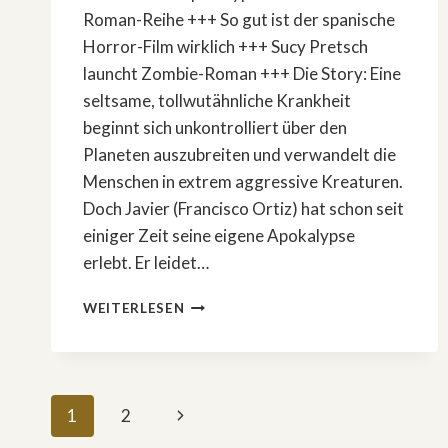
Roman-Reihe +++ So gut ist der spanische
Horror-Film wirklich +++ Sucy Pretsch
launcht Zombie-Roman +++ Die Story: Eine
seltsame, tollwutähnliche Krankheit
beginnt sich unkontrolliert über den
Planeten auszubreiten und verwandelt die
Menschen in extrem aggressive Kreaturen.
Doch Javier (Francisco Ortiz) hat schon seit
einiger Zeit seine eigene Apokalypse
erlebt. Er leidet…
NEUER
WEITERLESEN
ZOMBIE-
FILM:
»APOKALYPSE
Z«
Seitennavigation
–
Nächste
1
2
EINE