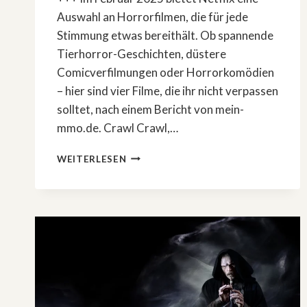
Auswahl an Horrorfilmen, die für jede
Stimmung etwas bereithält. Ob spannende
Tierhorror-Geschichten, düstere
Comicverfilmungen oder Horrorkomödien
– hier sind vier Filme, die ihr nicht verpassen
solltet, nach einem Bericht von mein-
mmo.de. Crawl Crawl,…
DIESE
WEITERLESEN
HORRORFILME
SOLLTET
IHR
IM
FEBRUAR
2025
AUF
NETFLIX
SEHEN