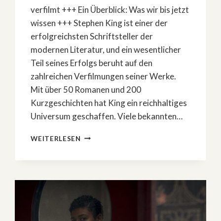
verfilmt +++ Ein Überblick: Was wir bis jetzt
wissen +++ Stephen King ist einer der
erfolgreichsten Schriftsteller der
modernen Literatur, und ein wesentlicher
Teil seines Erfolgs beruht auf den
zahlreichen Verfilmungen seiner Werke.
Mit über 50 Romanen und 200
Kurzgeschichten hat King ein reichhaltiges
Universum geschaffen. Viele bekannten…
ENDLICH!
WEITERLESEN
DIESER
STEPHEN-
KING-
ROMAN
KOMMT
ALS
SERIE