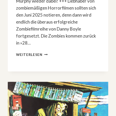
Murphy wieder dabei! +++ Liebhaber von
zombiemäßigen Horrorfilmen sollten sich
den Juni 2025 notieren, denn dann wird
endlich die überaus erfolgreiche
Zombiefilmreihe von Danny Boyle
fortgesetzt. Die Zombies kommen zurück
in »28…
DIE
WEITERLESEN
ZOMBIES
KOMMEN
ZURÜCK
IN
»28
YEARS
LATER«