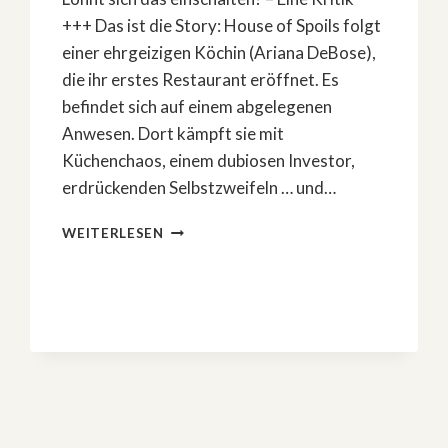
+++ Das ist die Story: House of Spoils folgt
einer ehrgeizigen Köchin (Ariana DeBose),
die ihr erstes Restaurant eröffnet. Es
befindet sich auf einem abgelegenen
Anwesen. Dort kämpft sie mit
Küchenchaos, einem dubiosen Investor,
erdrückenden Selbstzweifeln … und…
NEUER
WEITERLESEN
HORROR-
FILM:
»HOUSE
OF
SPOILS«