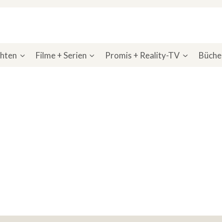
chten
Filme + Serien
Promis + Reality-TV
Bücher