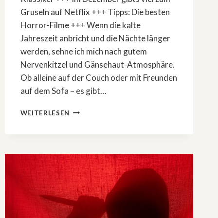
Gruseln auf Netflix +++ Tipps: Die besten
Horror-Filme +++ Wenn die kalte
Jahreszeit anbricht und die Nächte länger
werden, sehne ich mich nach gutem
Nervenkitzel und Gänsehaut-Atmosphäre.
Ob alleine auf der Couch oder mit Freunden
auf dem Sofa – es gibt…
DIE
WEITERLESEN
BESTEN
HORRORFILME
UND
THRILLER
AUF
NETFLIX
IM
DEZEMBER