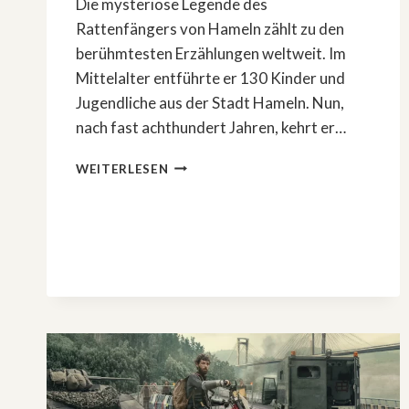
Die mysteriöse Legende des
Rattenfängers von Hameln zählt zu den
berühmtesten Erzählungen weltweit. Im
Mittelalter entführte er 130 Kinder und
Jugendliche aus der Stadt Hameln. Nun,
nach fast achthundert Jahren, kehrt er…
HORROR
WEITERLESEN
UND
MYSTERY
IN
»HAMELN«