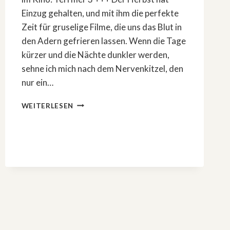
Einzug gehalten, und mit ihm die perfekte
Zeit für gruselige Filme, die uns das Blut in
den Adern gefrieren lassen. Wenn die Tage
kürzer und die Nächte dunkler werden,
sehne ich mich nach dem Nervenkitzel, den
nur ein…
DAS
WEITERLESEN
SIND
DIE
BESTEN
HORRORFILME
IM
HERBST