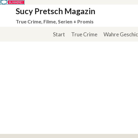
Zum
Sucy Pretsch Magazin
Inhalt
True Crime, Filme, Serien + Promis
springen
Start
True Crime
Wahre Geschi