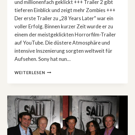
und millionenfach geklickt +++ Trailer 2 gibt
tieferen Einblick und zeigt mehr Zombies +++
Der erste Trailer zu „28 Years Later“ war ein
voller Erfolg. Binnen kurzer Zeit wurde er zu
einem der meistgeklickten Horrorfilm-Trailer
auf YouTube. Die düstere Atmosphäre und
intensive Inszenierung sorgten weltweit für
Aufsehen. Sony hat nun…
DIE
WEITERLESEN
ZOMBIES
KOMMEN
NÄHER:
2.
TRAILER
VON
»28
YEARS
LATER«