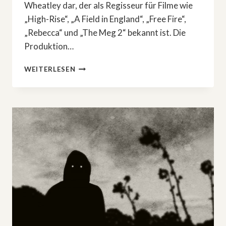
Wheatley dar, der als Regisseur für Filme wie
„High-Rise“, „A Field in England“, „Free Fire“,
„Rebecca“ und „The Meg 2“ bekannt ist. Die
Produktion…
DIE
WEITERLESEN
SENIOREN-
ZOMBIES:
BRITISCHE
SERIE
»GENERATION
Z«
STARTET