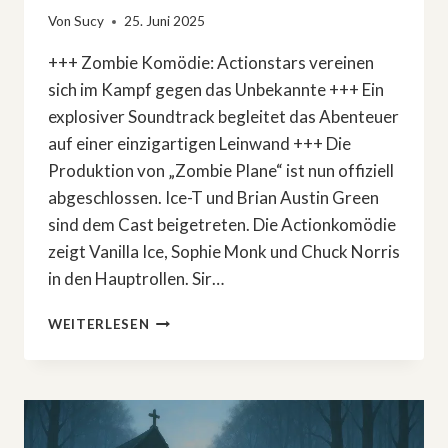
Von
Sucy
25. Juni 2025
+++ Zombie Komödie: Actionstars vereinen
sich im Kampf gegen das Unbekannte +++ Ein
explosiver Soundtrack begleitet das Abenteuer
auf einer einzigartigen Leinwand +++ Die
Produktion von „Zombie Plane“ ist nun offiziell
abgeschlossen. Ice-T und Brian Austin Green
sind dem Cast beigetreten. Die Actionkomödie
zeigt Vanilla Ice, Sophie Monk und Chuck Norris
in den Hauptrollen. Sir…
»ZOMBIE
WEITERLESEN
PLANE«:
ACTIONSTARS
DREHEN
AN
DER
GOLDKÜSTE