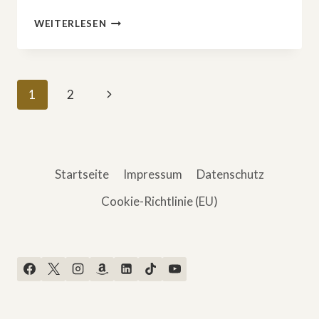
DAS
WEITERLESEN
SIND
DIE
BESTEN
HORROR-
Seitennavigation
Nächste
1
2
FILME
DES
Seite
JAHRES
2024
Startseite
Impressum
Datenschutz
Cookie-Richtlinie (EU)