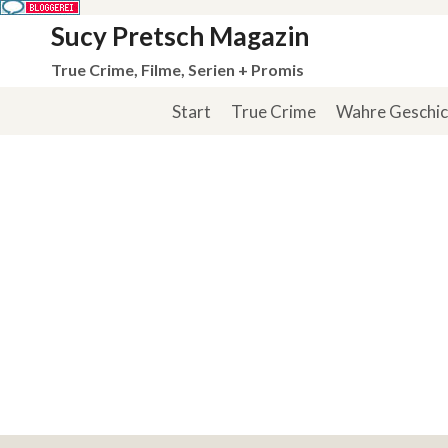
Zum
Sucy Pretsch Magazin
Inhalt
True Crime, Filme, Serien + Promis
springen
Start
True Crime
Wahre Geschi