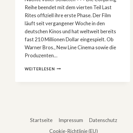
Reihe beendet mit dem vierten Teil Last
Rites offiziell ihre erste Phase. Der Film
läuft seit vergangener Woche in den
deutschen Kinos und hat weltweit bereits
fast 210 Millionen Dollar eingespielt. Ob
Warner Bros., New Line Cinema sowie die
Produzenten…
HORROR-
WEITERLESEN
NEWS:
»CONJURING«-
SERIE
FINDET
AUTOREN
UND
SHOWRUNNER
Startseite
Impressum
Datenschutz
Cookie-Richtlinie (EU)