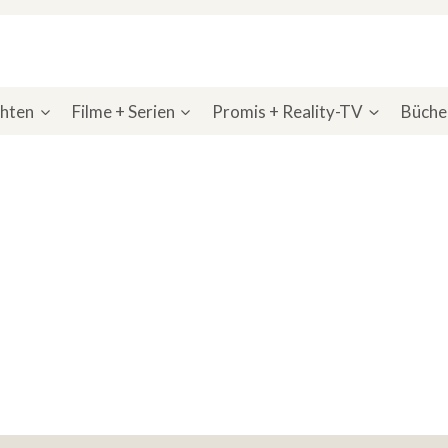
chten
Filme + Serien
Promis + Reality-TV
Bücher