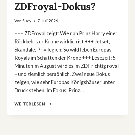
ZDFroyal-Dokus?
Von
Sucy
7. Juli 2026
+++ ZDFroyal zeigt: Wie nah Prinz Harry einer
Rückkehr zur Krone wirklich ist +++ Jetset,
Skandale, Privilegien: So wild leben Europas
Royals im Schatten der Krone +++ Lesezeit: 5
MinutenIm August wird es im ZDF richtig royal
– und ziemlich persönlich. Zwei neue Dokus
zeigen, wie sehr Europas Königshäuser unter
Druck stehen. Im Fokus: Prinz…
PRINZ
WEITERLESEN
HARRYS
COMEBACK
&
JETSET-
SKANDALE: