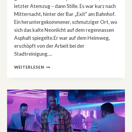
letzter Atemzug – dann Stille. Es war kurz nach
Mitternacht, hinter der Bar „Exit“ am Bahnhof.
Ein heruntergekommener, schmutziger Ort, wo
sich das kalte Neonlicht auf dem regennassen
Asphalt spiegelte.Er war auf dem Heimweg,
erschöpft von der Arbeit bei der
Stadtreinigung….
DAS
WEITERLESEN
BÖSE,
DAS
ER
NIE
WOLLTE