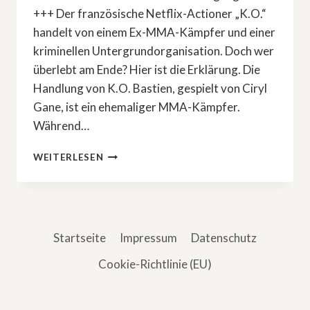
+++ Der französische Netflix-Actioner „K.O.“
handelt von einem Ex-MMA-Kämpfer und einer
kriminellen Untergrundorganisation. Doch wer
überlebt am Ende? Hier ist die Erklärung. Die
Handlung von K.O. Bastien, gespielt von Ciryl
Gane, ist ein ehemaliger MMA-Kämpfer.
Während…
DAS
WEITERLESEN
ENDE
VOM
NETFLIX-
BRUTALO-
FILM
Startseite
Impressum
Datenschutz
»K.O.«
ERKLÄRT
Cookie-Richtlinie (EU)