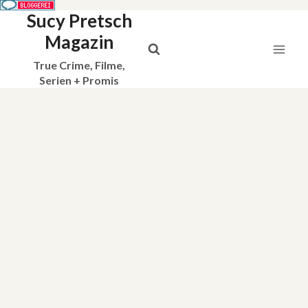
Sucy Pretsch
Zum
Inhalt
Magazin
springen
True Crime, Filme,
Serien + Promis