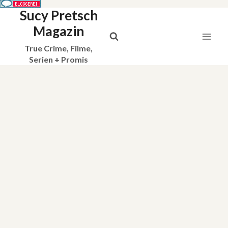
Sucy Pretsch
Zum
Inhalt
Magazin
springen
True Crime, Filme,
Serien + Promis