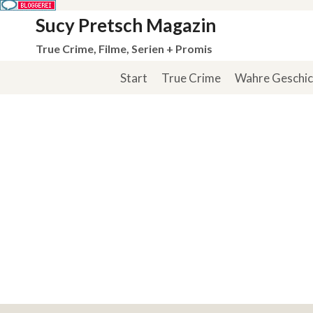
Zum
Sucy Pretsch Magazin
Inhalt
True Crime, Filme, Serien + Promis
springen
Start
True Crime
Wahre Geschi