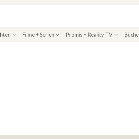
chten
Filme + Serien
Promis + Reality-TV
Bücher