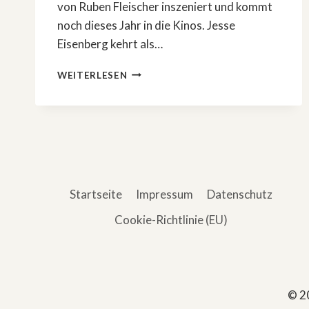
von Ruben Fleischer inszeniert und kommt
noch dieses Jahr in die Kinos. Jesse
Eisenberg kehrt als…
IM
WEITERLESEN
HERBST
IM
KINO:
»DIE
UNFASSBAREN
3«
Startseite
Impressum
Datenschutz
Cookie-Richtlinie (EU)
© 2