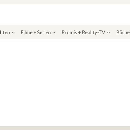
chten
Filme + Serien
Promis + Reality-TV
Bücher