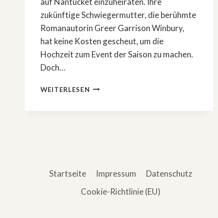
auf Nantucket einzuheiraten. Ihre
zukünftige Schwiegermutter, die berühmte
Romanautorin Greer Garrison Winbury,
hat keine Kosten gescheut, um die
Hochzeit zum Event der Saison zu machen.
Doch…
NEUER
WEITERLESEN
FILM
MIT
NICOLE
KIDMAN:
»EIN
NEUER
SOMMER«
Startseite
Impressum
Datenschutz
Cookie-Richtlinie (EU)