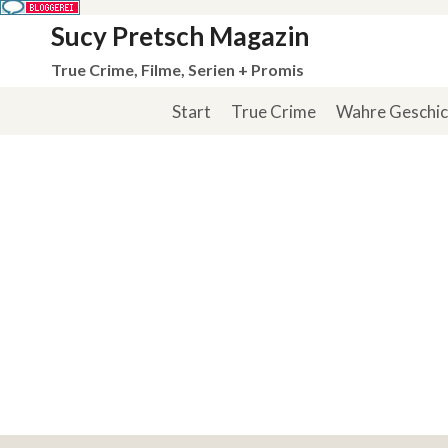
Zum
Sucy Pretsch Magazin
Inhalt
True Crime, Filme, Serien + Promis
springen
Start
True Crime
Wahre Geschi