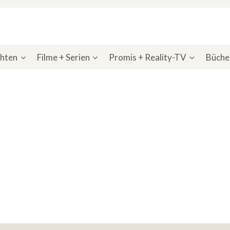
chten
Filme + Serien
Promis + Reality-TV
Bücher