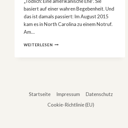
„Tödlich: Eine amerikanische Ehe“. Sie
basiert auf einer wahren Begebenheit. Und
das ist damals passiert: Im August 2015
kam es in North Carolina zu einem Notruf.
Am…
TRUE
WEITERLESEN
CRIME:
»TÖDLICH:
EINE
AMERIKANISCHE
EHE«
Startseite
Impressum
Datenschutz
Cookie-Richtlinie (EU)