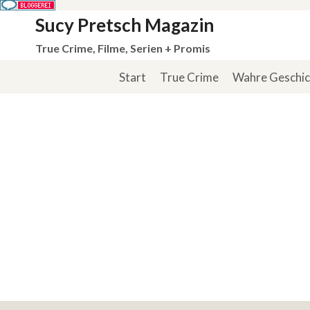
Zum
Sucy Pretsch Magazin
Inhalt
True Crime, Filme, Serien + Promis
springen
Start
True Crime
Wahre Geschi