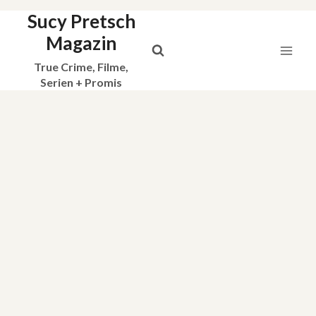
Sucy Pretsch
Zum
Inhalt
Magazin
springen
True Crime, Filme,
Serien + Promis