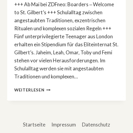
+++ Ab Mai bei ZDFneo: Boarders ‒ Welcome
to St. Gilbert’s +++ Schulalltag zwischen
angestaubten Traditionen, exzentrischen
Ritualen und komplexen sozialen Regeln +++
Fünf unterprivilegierte Teenager aus London
erhalten ein Stipendium für das Eliteinternat St.
Gilbert’s. Jaheim, Leah, Omar, Toby und Femi
stehen vor vielen Herausforderungen. Im
Schulalltag werden sie mit angestaubten
Traditionen und komplexen…
BRITISCHE
WEITERLESEN
YOUNG-
ADULT-
SERIE:
»BOARDERS«
Startseite
Impressum
Datenschutz