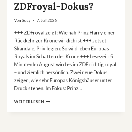
ZDFroyal-Dokus?
Von
Sucy
7. Juli 2026
+++ ZDFroyal zeigt: Wie nah Prinz Harry einer
Rückkehr zur Krone wirklich ist +++ Jetset,
Skandale, Privilegien: So wild leben Europas
Royals im Schatten der Krone +++ Lesezeit: 5
MinutenIm August wird es im ZDF richtig royal
– und ziemlich persönlich. Zwei neue Dokus
zeigen, wie sehr Europas Königshäuser unter
Druck stehen. Im Fokus: Prinz…
PRINZ
WEITERLESEN
HARRYS
COMEBACK
&
JETSET-
SKANDALE: