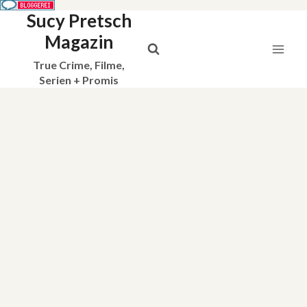
Sucy Pretsch
Zum
Inhalt
Magazin
springen
True Crime, Filme,
Serien + Promis