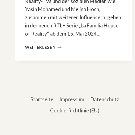
Reality-TVs und der sozialen Medien wie
Yasin Mohamed und Melina Hoch,
zusammen mit weiteren Influencern, geben
in der neuen RTL+ Serie „La Familia House
of Reality“ ab dem 15. Mai 2024…
EXPERIMENT:
WEITERLESEN
»LA
FAMILIA
HOUSE
OF
REALITY«
Startseite
Impressum
Datenschutz
Cookie-Richtlinie (EU)