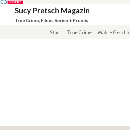
Zum
Sucy Pretsch Magazin
Inhalt
True Crime, Filme, Serien + Promis
springen
Start
True Crime
Wahre Geschi