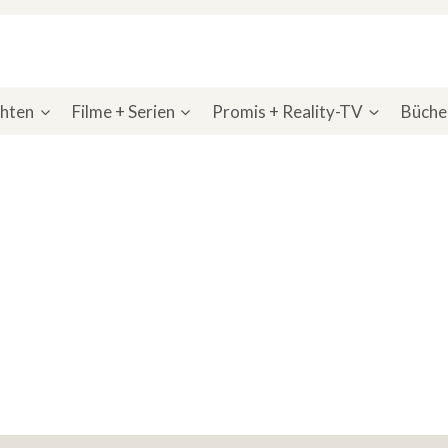
chten
Filme + Serien
Promis + Reality-TV
Bücher