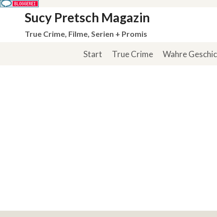
Zum
Sucy Pretsch Magazin
Inhalt
True Crime, Filme, Serien + Promis
springen
Start
True Crime
Wahre Geschi