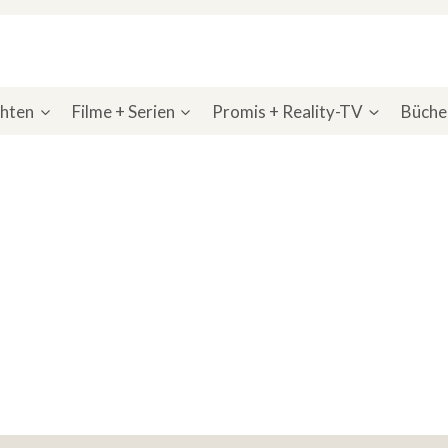
chten
Filme + Serien
Promis + Reality-TV
Bücher