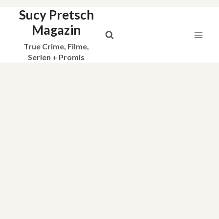
Sucy Pretsch
Zum
Inhalt
Magazin
springen
True Crime, Filme,
Serien + Promis