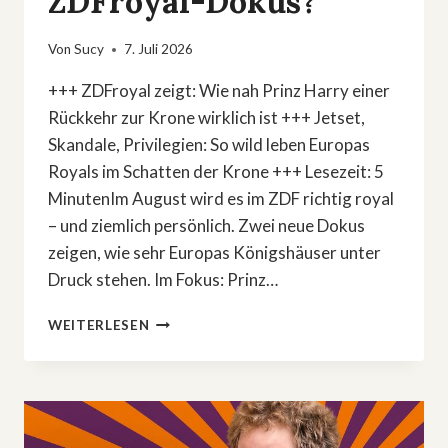
ZDFroyal-Dokus?
Von
Sucy
7. Juli 2026
+++ ZDFroyal zeigt: Wie nah Prinz Harry einer
Rückkehr zur Krone wirklich ist +++ Jetset,
Skandale, Privilegien: So wild leben Europas
Royals im Schatten der Krone +++ Lesezeit: 5
MinutenIm August wird es im ZDF richtig royal
– und ziemlich persönlich. Zwei neue Dokus
zeigen, wie sehr Europas Königshäuser unter
Druck stehen. Im Fokus: Prinz…
PRINZ
WEITERLESEN
HARRYS
COMEBACK
&
JETSET-
SKANDALE:
WIE