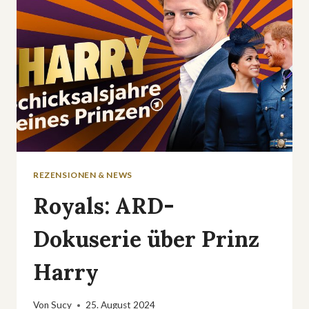
EHRLICH
SIND
DIE
NEUEN
ZDFROYAL-
DOKUS?
REZENSIONEN & NEWS
Royals: ARD-
Dokuserie über Prinz
Harry
Von
Sucy
25. August 2024