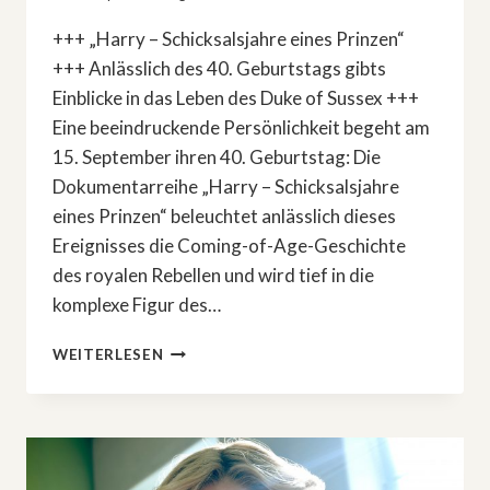
+++ „Harry – Schicksalsjahre eines Prinzen“
+++ Anlässlich des 40. Geburtstags gibts
Einblicke in das Leben des Duke of Sussex +++
Eine beeindruckende Persönlichkeit begeht am
15. September ihren 40. Geburtstag: Die
Dokumentarreihe „Harry – Schicksalsjahre
eines Prinzen“ beleuchtet anlässlich dieses
Ereignisses die Coming-of-Age-Geschichte
des royalen Rebellen und wird tief in die
komplexe Figur des…
ROYALS:
WEITERLESEN
ARD-
DOKUSERIE
ÜBER
PRINZ
HARRY