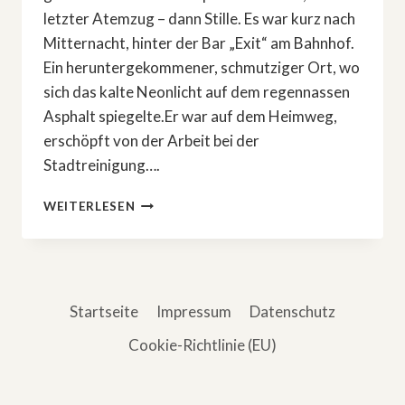
letzter Atemzug – dann Stille. Es war kurz nach
Mitternacht, hinter der Bar „Exit“ am Bahnhof.
Ein heruntergekommener, schmutziger Ort, wo
sich das kalte Neonlicht auf dem regennassen
Asphalt spiegelte.Er war auf dem Heimweg,
erschöpft von der Arbeit bei der
Stadtreinigung….
DAS
WEITERLESEN
BÖSE,
DAS
ER
NIE
WOLLTE
Startseite
Impressum
Datenschutz
Cookie-Richtlinie (EU)