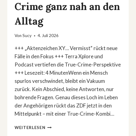
Crime ganz nah an den
Alltag
Von
Sucy
4. Juli 2026
+++ „Aktenzeichen XY… Vermisst“ rückt neue
Fälle in den Fokus +++ Terra Xplore und
Podcast vertiefen die True-Crime-Perspektive
+++ Lesezeit: 4 MinutenWenn ein Mensch
spurlos verschwindet, bleibt ein Vakuum
zurück. Kein Abschied, keine Antworten, nur
bohrende Fragen. Genau dieses Loch im Leben
der Angehörigen rückt das ZDF jetzt in den
Mittelpunkt – mit einer True-Crime-Kombi…
VERMISSTEN-
WEITERLESEN
DRAMA