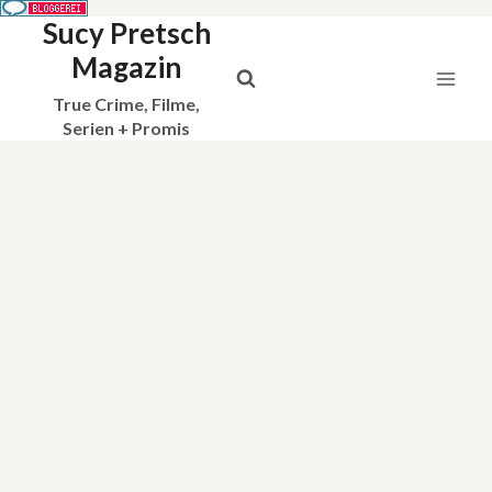
Sucy Pretsch
Zum
Inhalt
Magazin
springen
True Crime, Filme,
Serien + Promis