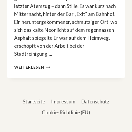
letzter Atemzug – dann Stille. Es war kurz nach
Mitternacht, hinter der Bar „Exit“ am Bahnhof.
Ein heruntergekommener, schmutziger Ort, wo
sich das kalte Neonlicht auf dem regennassen
Asphalt spiegelte.Er war auf dem Heimweg,
erschöpft von der Arbeit bei der
Stadtreinigung….
DAS
WEITERLESEN
BÖSE,
DAS
ER
NIE
WOLLTE
Startseite
Impressum
Datenschutz
Cookie-Richtlinie (EU)