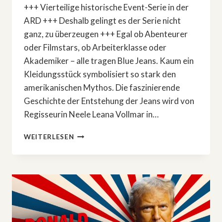
+++ Vierteilige historische Event-Serie in der
ARD +++ Deshalb gelingt es der Serie nicht
ganz, zu überzeugen +++ Egal ob Abenteurer
oder Filmstars, ob Arbeiterklasse oder
Akademiker – alle tragen Blue Jeans. Kaum ein
Kleidungsstück symbolisiert so stark den
amerikanischen Mythos. Die faszinierende
Geschichte der Entstehung der Jeans wird von
Regisseurin Neele Leana Vollmar in…
NICHT
WEITERLESEN
SEHR
TRAUMHAFT:
»LEVI
STRAUSS
UND
DER
STOFF
DER