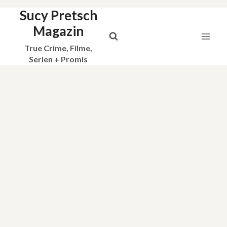
Sucy Pretsch
Zum
Inhalt
Magazin
springen
True Crime, Filme,
Serien + Promis