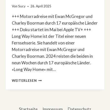
Von
Sucy
26. April 2025
+++ Motorradreise mit Ewan McGregor und
Charley Boorman durch 17 europäische Länder
+++ Doku startet im Mai bei Apple TV+ +++
Long Way Home ist der Titel einer neuen
Fernsehserie. Sie handelt von einer
Motorradreise mit Ewan McGregor und
Charley Boorman. 2024 reisten die beiden in
neun Wochen durch 17 europäische Länder.
»Long Way Home« mit…
»LONG
WEITERLESEN
WAY
HOME«
MIT
EWAN
MCGREGOR
Startseite
Impressum
Datenschutz