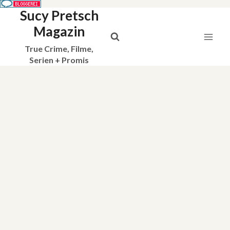
Sucy Pretsch
Zum
Inhalt
Magazin
springen
True Crime, Filme,
Serien + Promis