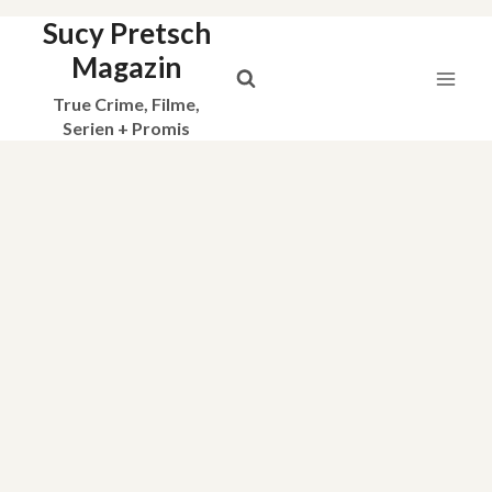
Sucy Pretsch
Zum
Inhalt
Magazin
springen
True Crime, Filme,
Serien + Promis