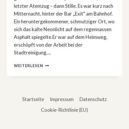
letzter Atemzug – dann Stille. Es war kurz nach
Mitternacht, hinter der Bar „Exit“ am Bahnhof.
Ein heruntergekommener, schmutziger Ort, wo
sich das kalte Neonlicht auf dem regennassen
Asphalt spiegelte.Er war auf dem Heimweg,
erschöpft von der Arbeit bei der
Stadtreinigung….
DAS
WEITERLESEN
BÖSE,
DAS
ER
NIE
WOLLTE
Startseite
Impressum
Datenschutz
Cookie-Richtlinie (EU)